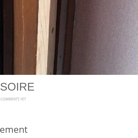
SOIRE
 COMMENTS YET
ogement