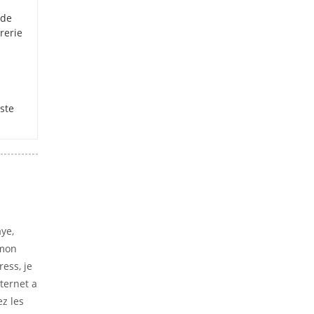
 de
rerie
iste
aye,
 mon
ess, je
ternet a
ez les