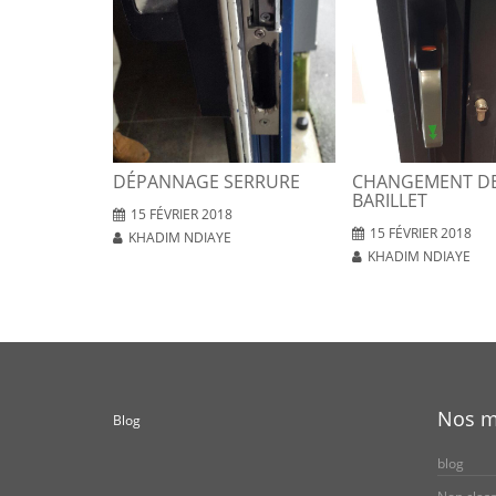
DÉPANNAGE SERRURE
CHANGEMENT D
BARILLET
15 FÉVRIER 2018
15 FÉVRIER 2018
KHADIM NDIAYE
KHADIM NDIAYE
Nos m
Blog
blog