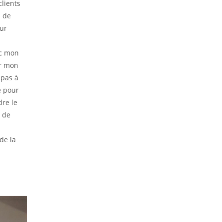
clients
s de
sur
ec mon
ir mon
 pas à
e pour
dre le
u de
 de la