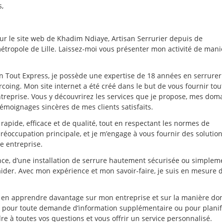
s,
 sur le site web de Khadim Ndiaye, Artisan Serrurier depuis de
ropole de Lille. Laissez-moi vous présenter mon activité de mani
n Tout Express, je possède une expertise de 18 années en serrurer
rcoing. Mon site internet a été créé dans le but de vous fournir tou
treprise. Vous y découvrirez les services que je propose, mes dom
 témoignages sincères de mes clients satisfaits.
 rapide, efficace et de qualité, tout en respectant les normes de
 préoccupation principale, et je m’engage à vous fournir des solutio
e entreprise.
nce, d’une installation de serrure hautement sécurisée ou simplem
 aider. Avec mon expérience et mon savoir-faire, je suis en mesure 
ur en apprendre davantage sur mon entreprise et sur la manière don
er pour toute demande d’information supplémentaire ou pour planif
re à toutes vos questions et vous offrir un service personnalisé.