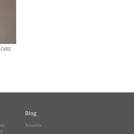
OUVERTURE PORTE
BLINDÉE
14 DÉCEMBRE 2017
SOIRE
RENFORCEMENT D’UNE
KHADIM NDIAYE
SERRURE
15 FÉVRIER 2018
KHADIM NDIAYE
Blog
Actualités
dée
té