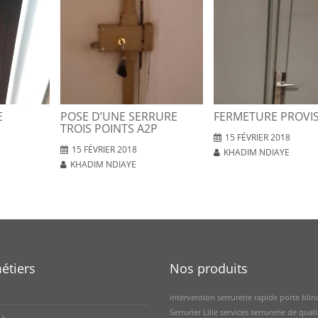
E
POSE D’UNE SERRURE
FERMETURE PROVI
TROIS POINTS A2P
15 FÉVRIER 2018
15 FÉVRIER 2018
KHADIM NDIAYE
KHADIM NDIAYE
étiers
Nos produits
intervention serrurerie rapide
porte blin
Serrurier Lille
services serrurerie de quali