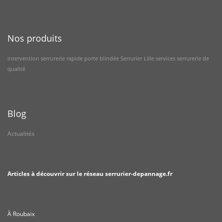
Nos produits
intervention serrurerie rapide
porte blindée
Serrurier Lille
services serrurerie de
qualité
Blog
Actualités
Articles à découvrir sur le réseau serrurier-depannage.fr
À Roubaix